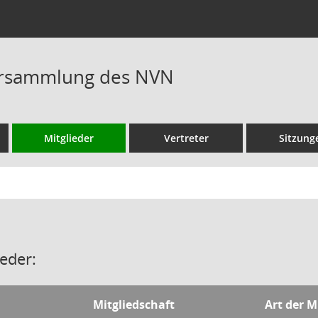
rsammlung des NVN
Mitglieder
Vertreter
Sitzung
eder:
Mitgliedschaft
Art der M