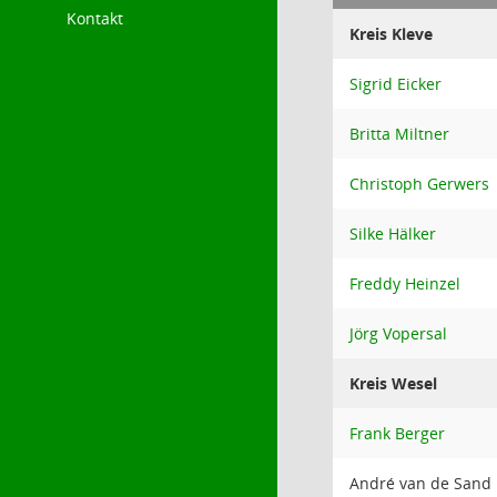
Kontakt
Kreis Kleve
Sigrid Eicker
Britta Miltner
Christoph Gerwers
Silke Hälker
Freddy Heinzel
Jörg Vopersal
Kreis Wesel
Frank Berger
André van de Sand