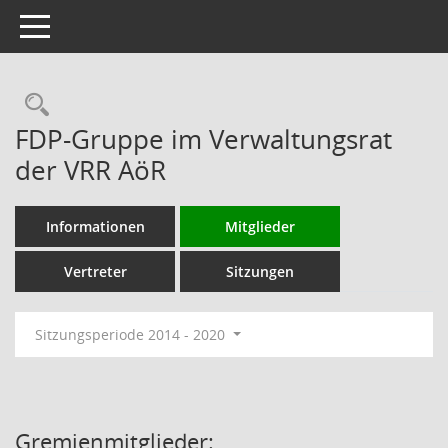
Toggle navigation
Rechercheauswahl
FDP-Gruppe im Verwaltungsrat
der VRR AöR
Informationen
Mitglieder
Vertreter
Sitzungen
Sitzungsperiode 2014 - 2020
Gremienmitglieder: