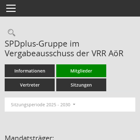
Toggle navigation
Rechercheauswahl
SPDplus-Gruppe im
Vergabeausschuss der VRR AöR
Informationen
Mitglieder
Vertreter
Sitzungen
Sitzungsperiode 2025 - 2030
Mandatsträger: