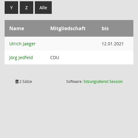
Y
Z
Alle
Name
Mitgliedschaft
bis
Ulrich Jaeger
12.01.2021
Jörg Jedfeld
CDU
(Wird in
2 Sätze
Software:
Sitzungsdienst
Session