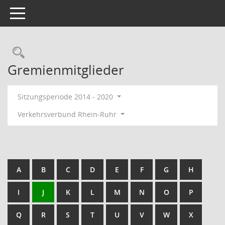
Toggle navigation
Rechercheauswahl
Gremienmitglieder
Sitzungsperiode 2014 - 2020
Verkehrsverbund Rhein-Ruhr
A
B
C
D
E
F
G
H
I
J
K
L
M
N
O
P
Q
R
S
T
U
V
W
X