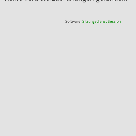
(Wird in
Software:
Sitzungsdienst
Session