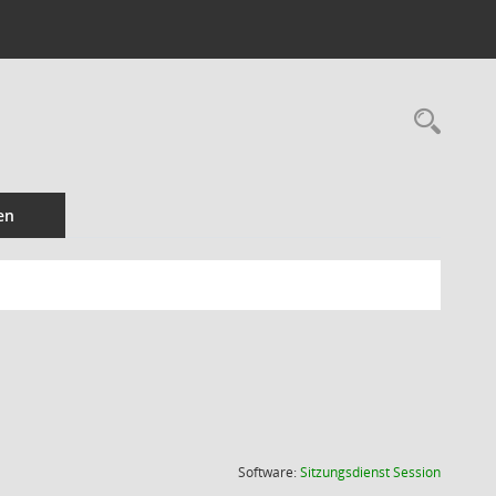
Rec
en
(Wird in
Software:
Sitzungsdienst
Session