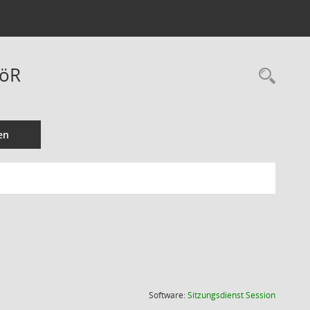
AöR
Rec
en
(Wird in
Software:
Sitzungsdienst
Session