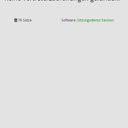
(Wird in
76 Sätze
Software:
Sitzungsdienst
Session