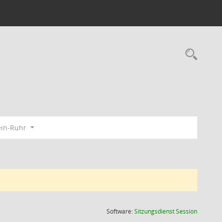
Rec
ein-Ruhr
(Wird in
Software:
Sitzungsdienst
Session