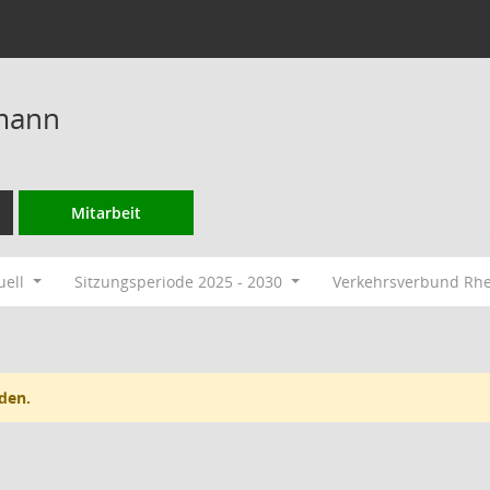
mann
Mitarbeit
uell
Sitzungsperiode 2025 - 2030
Verkehrsverbund Rh
den.