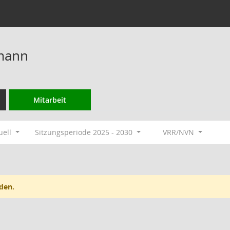
mann
Mitarbeit
uell
Sitzungsperiode 2025 - 2030
VRR/NVN
den.