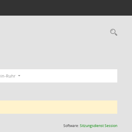
Rec
ein-Ruhr
(Wird in
Software:
Sitzungsdienst
Session