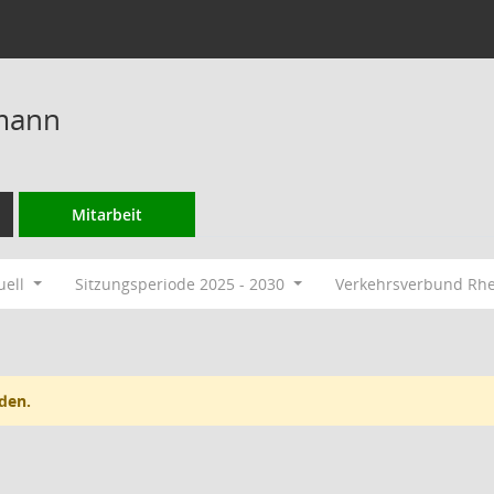
mann
Mitarbeit
uell
Sitzungsperiode 2025 - 2030
Verkehrsverbund Rh
den.