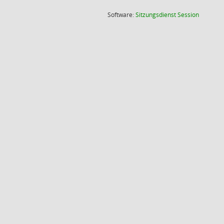
(Wird in
Software:
Sitzungsdienst
Session