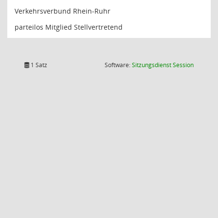
Verkehrsverbund Rhein-Ruhr
parteilos Mitglied Stellvertretend
(Wird in
1 Satz
Software:
Sitzungsdienst
Session