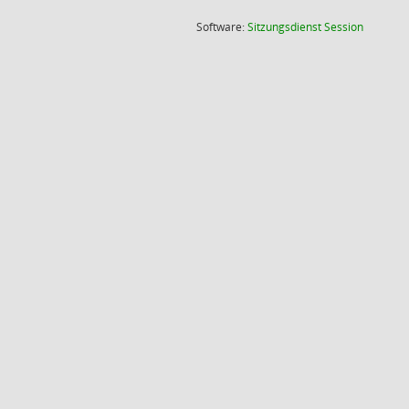
(Wird in
Software:
Sitzungsdienst
Session