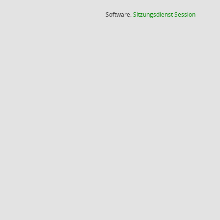
(Wird in
Software:
Sitzungsdienst
Session