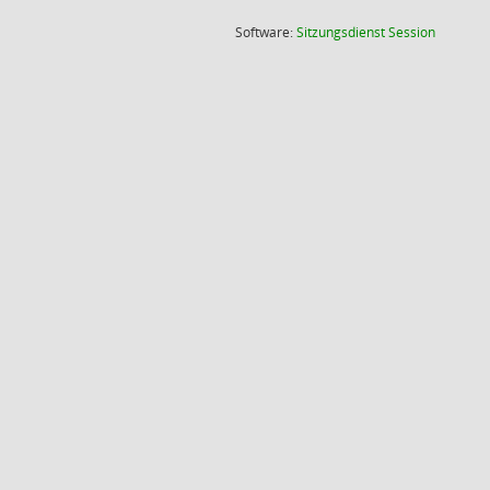
(Wird in
Software:
Sitzungsdienst
Session