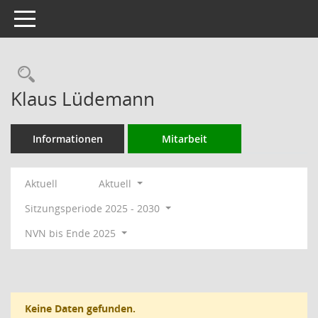
Toggle navigation
Rechercheauswahl
Klaus Lüdemann
Informationen
Mitarbeit
Aktuell
Aktuell
Sitzungsperiode 2025 - 2030
NVN bis Ende 2025
Keine Daten gefunden.