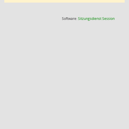
(Wird in
Software:
Sitzungsdienst
Session