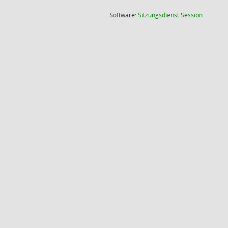
(Wird in
Software:
Sitzungsdienst
Session