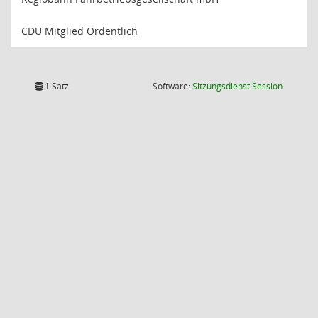
CDU Mitglied Ordentlich
(Wird in
1 Satz
Software:
Sitzungsdienst
Session