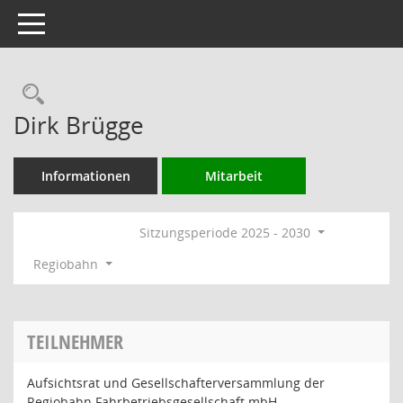
Toggle navigation
Rechercheauswahl
Dirk Brügge
Informationen
Mitarbeit
Sitzungsperiode 2025 - 2030
Regiobahn
TEILNEHMER
Aufsichtsrat und Gesellschafterversammlung der
Regiobahn Fahrbetriebsgesellschaft mbH