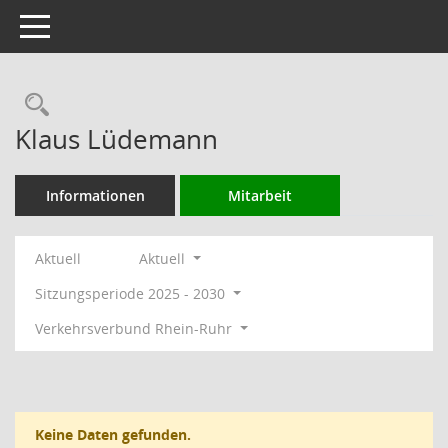
Toggle navigation
Rechercheauswahl
Klaus Lüdemann
Informationen
Mitarbeit
Aktuell
Aktuell
Sitzungsperiode 2025 - 2030
Verkehrsverbund Rhein-Ruhr
Keine Daten gefunden.