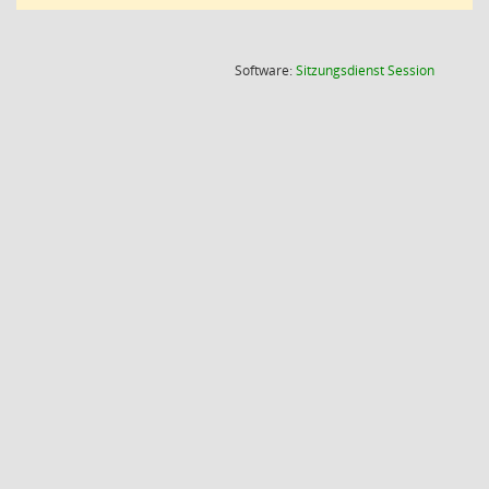
(Wird in
Software:
Sitzungsdienst
Session