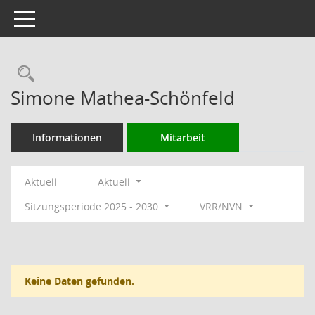
Toggle navigation
Rechercheauswahl
Simone Mathea-Schönfeld
Informationen
Mitarbeit
Aktuell
Aktuell
Sitzungsperiode 2025 - 2030
VRR/NVN
Keine Daten gefunden.