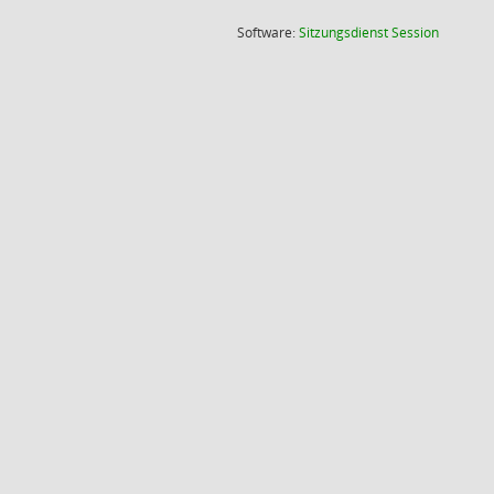
(Wird in
Software:
Sitzungsdienst
Session