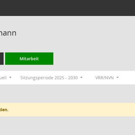
mann
Mitarbeit
uell
Sitzungsperiode 2025 - 2030
VRR/NVN
den.