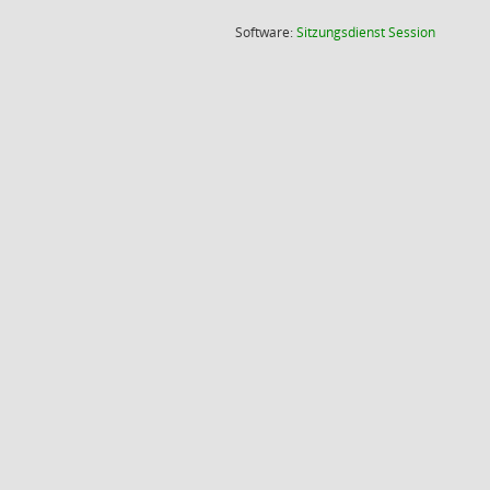
(Wird in
Software:
Sitzungsdienst
Session