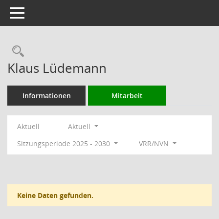
Toggle navigation
Rechercheauswahl
Klaus Lüdemann
Informationen
Mitarbeit
Aktuell
Aktuell
Sitzungsperiode 2025 - 2030
VRR/NVN
Keine Daten gefunden.