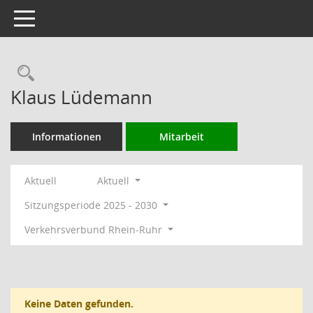
Toggle navigation
Rechercheauswahl
Klaus Lüdemann
Informationen
Mitarbeit
Aktuell
Aktuell
Sitzungsperiode 2025 - 2030
Verkehrsverbund Rhein-Ruhr
Keine Daten gefunden.