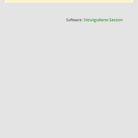
(Wird in
Software:
Sitzungsdienst
Session