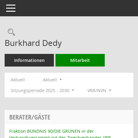
Toggle navigation
Rechercheauswahl
Burkhard Dedy
Informationen
Mitarbeit
Aktuell
Aktuell
Sitzungsperiode 2025 - 2030
VRR/NVN
BERATER/GÄSTE
Fraktion BÜNDNIS 90/DIE GRÜNEN in der
Verbandsversammlung des Zweckverbandes VRR