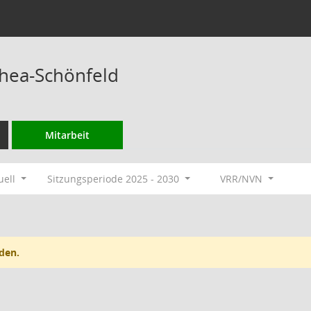
hea-Schönfeld
Mitarbeit
uell
Sitzungsperiode 2025 - 2030
VRR/NVN
den.