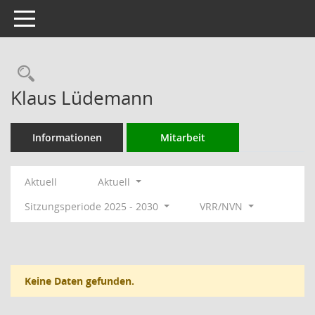
Toggle navigation
Rechercheauswahl
Klaus Lüdemann
Informationen
Mitarbeit
Aktuell
Aktuell
Sitzungsperiode 2025 - 2030
VRR/NVN
Keine Daten gefunden.