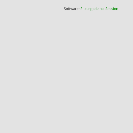
(Wird in
Software:
Sitzungsdienst
Session