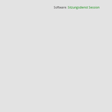
(Wird in
Software:
Sitzungsdienst
Session