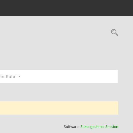
Rec
ein-Ruhr
(Wird in
Software:
Sitzungsdienst
Session