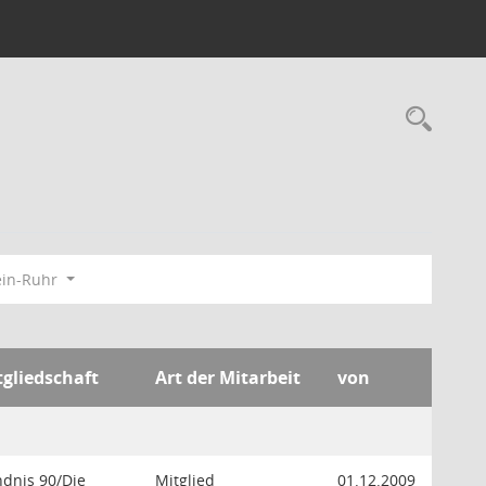
Rec
ein-Ruhr
tgliedschaft
Art der Mitarbeit
von
dnis 90/Die
Mitglied
01.12.2009