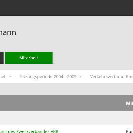
mann
Mitarbeit
uell
Sitzungsperiode 2004 - 2009
Verkehrsverbund Rh
Mi
ung des Zweckverbandes VRR
Bün