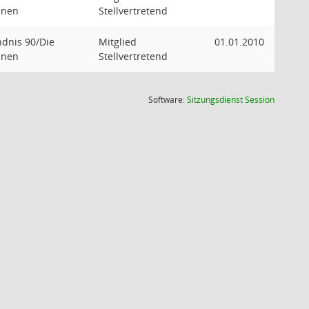
ünen
Stellvertretend
dnis 90/Die
Mitglied
01.01.2010
ünen
Stellvertretend
(Wird in
Software:
Sitzungsdienst
Session