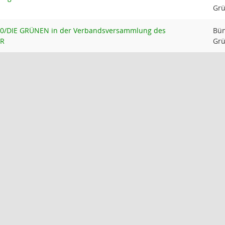
Gr
90/DIE GRÜNEN in der Verbandsversammlung des
Bün
RR
Gr