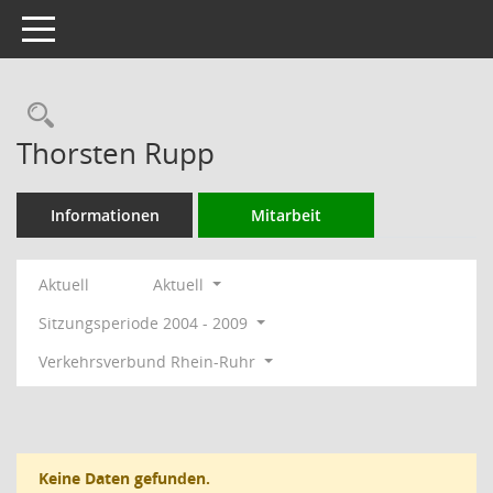
Toggle navigation
Rechercheauswahl
Thorsten Rupp
Informationen
Mitarbeit
Aktuell
Aktuell
Sitzungsperiode 2004 - 2009
Verkehrsverbund Rhein-Ruhr
Keine Daten gefunden.