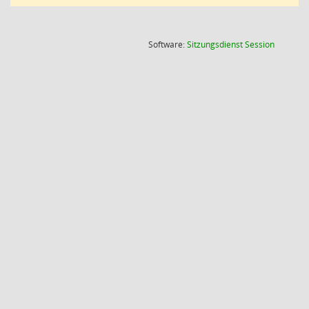
(Wird in
Software:
Sitzungsdienst
Session