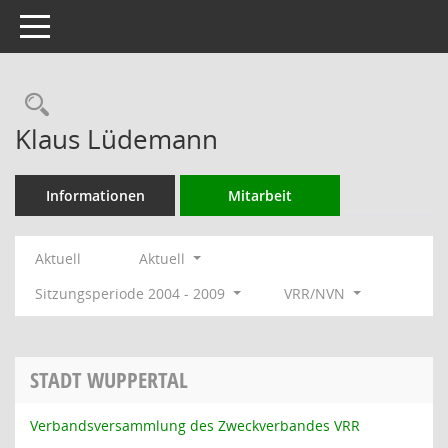
Toggle navigation
Rechercheauswahl
Klaus Lüdemann
Informationen
Mitarbeit
Aktuell
Aktuell
Sitzungsperiode 2004 - 2009
VRR/NVN
STADT WUPPERTAL
Verbandsversammlung des Zweckverbandes VRR