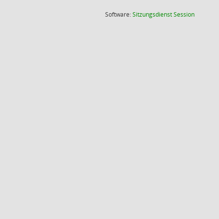
(Wird in
Software:
Sitzungsdienst
Session