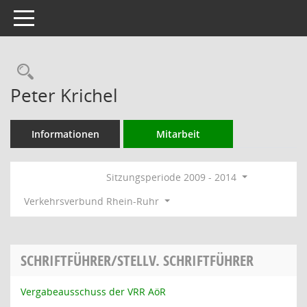
Toggle navigation
Rechercheauswahl
Peter Krichel
Informationen
Mitarbeit
Sitzungsperiode 2009 - 2014
Verkehrsverbund Rhein-Ruhr
SCHRIFTFÜHRER/STELLV. SCHRIFTFÜHRER
Vergabeausschuss der VRR AöR