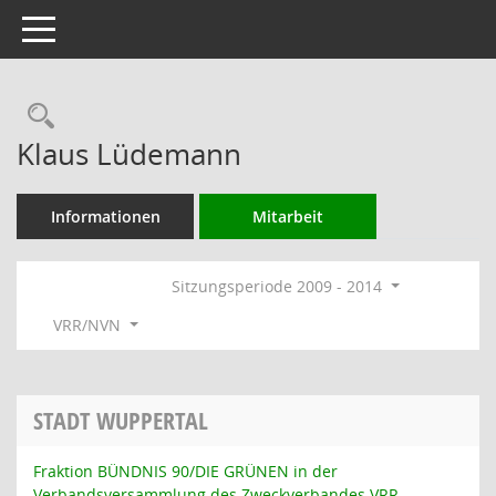
Toggle navigation
Rechercheauswahl
Klaus Lüdemann
Informationen
Mitarbeit
Sitzungsperiode 2009 - 2014
VRR/NVN
STADT WUPPERTAL
Fraktion BÜNDNIS 90/DIE GRÜNEN in der
Verbandsversammlung des Zweckverbandes VRR