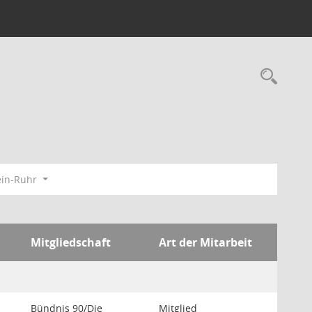
Rec
ein-Ruhr
Mitgliedschaft
Art der Mitarbeit
Bündnis 90/Die
Mitglied