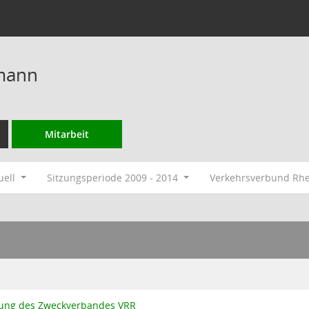
mann
Mitarbeit
uell
Sitzungsperiode 2009 - 2014
Verkehrsverbund Rh
ung des Zweckverbandes VRR