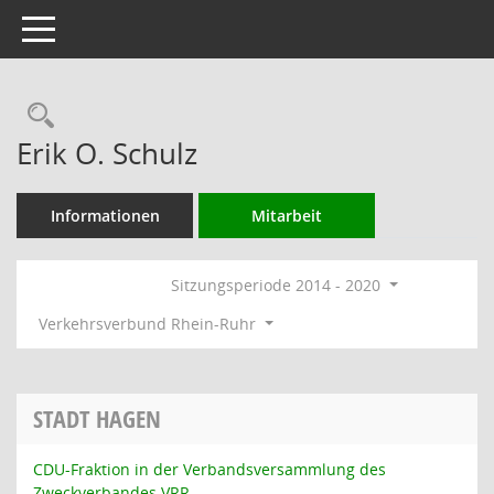
Toggle navigation
Rechercheauswahl
Erik O. Schulz
Informationen
Mitarbeit
Sitzungsperiode 2014 - 2020
Verkehrsverbund Rhein-Ruhr
STADT HAGEN
CDU-Fraktion in der Verbandsversammlung des
Zweckverbandes VRR