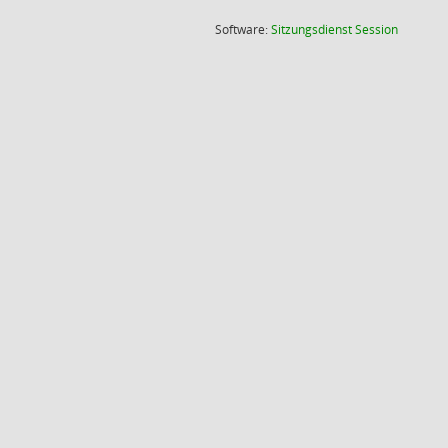
(Wird in
Software:
Sitzungsdienst
Session