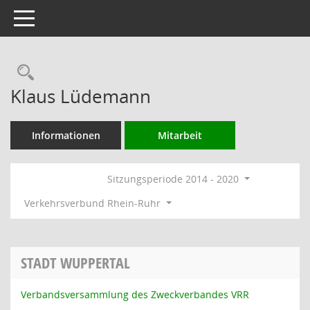
Toggle navigation
Rechercheauswahl
Klaus Lüdemann
Informationen
Mitarbeit
Sitzungsperiode 2014 - 2020
Verkehrsverbund Rhein-Ruhr
STADT WUPPERTAL
Verbandsversammlung des Zweckverbandes VRR