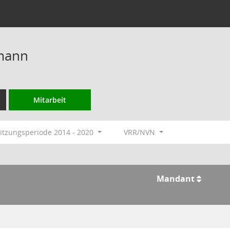
mann
Mitarbeit
itzungsperiode 2014 - 2020
VRR/NVN
Mandant