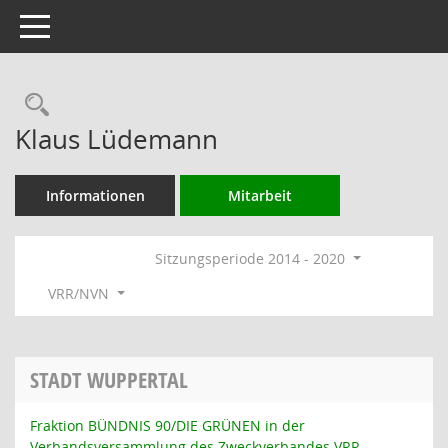
Toggle navigation
Rechercheauswahl
Klaus Lüdemann
Informationen
Mitarbeit
Sitzungsperiode 2014 - 2020
VRR/NVN
STADT WUPPERTAL
Fraktion BÜNDNIS 90/DIE GRÜNEN in der
Verbandsversammlung des Zweckverbandes VRR