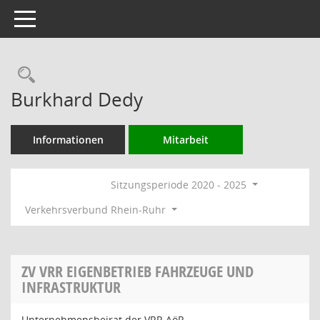
Toggle navigation
Rechercheauswahl
Burkhard Dedy
Informationen
Mitarbeit
Sitzungsperiode 2020 - 2025
Verkehrsverbund Rhein-Ruhr
ZV VRR EIGENBETRIEB FAHRZEUGE UND
INFRASTRUKTUR
Unternehmensbeirat der VRR AöR