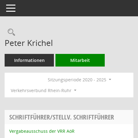
Toggle navigation
Rechercheauswahl
Peter Krichel
Informationen
Mitarbeit
Sitzungsperiode 2020 - 2025
Verkehrsverbund Rhein-Ruhr
SCHRIFTFÜHRER/STELLV. SCHRIFTFÜHRER
Vergabeausschuss der VRR AöR