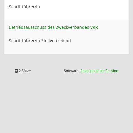
Schriftführer/in
Betriebsausschuss des Zweckverbandes VRR
Schriftführer/in Stellvertretend
(Wird in
2 Sätze
Software:
Sitzungsdienst
Session