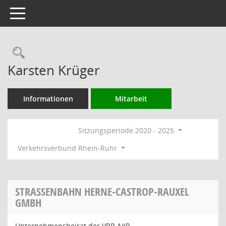
Toggle navigation
Rechercheauswahl
Karsten Krüger
Informationen
Mitarbeit
Sitzungsperiode 2020 - 2025
Verkehrsverbund Rhein-Ruhr
STRASSENBAHN HERNE-CASTROP-RAUXEL G
MBH
Unternehmensbeirat der VRR AöR