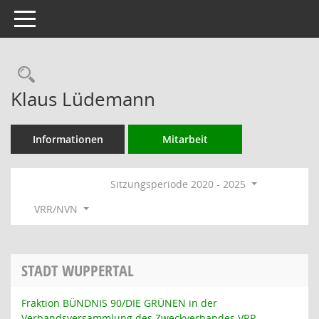
Toggle navigation
Rechercheauswahl
Klaus Lüdemann
Informationen
Mitarbeit
Sitzungsperiode 2020 - 2025
VRR/NVN
STADT WUPPERTAL
Fraktion BÜNDNIS 90/DIE GRÜNEN in der
Verbandsversammlung des Zweckverbandes VRR