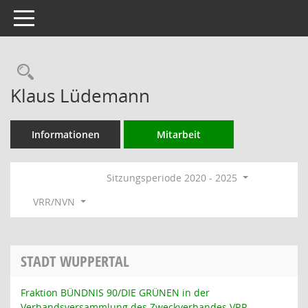
Toggle navigation
Rechercheauswahl
Klaus Lüdemann
Informationen
Mitarbeit
Sitzungsperiode 2020 - 2025
VRR/NVN
STADT WUPPERTAL
Fraktion BÜNDNIS 90/DIE GRÜNEN in der
Verbandsversammlung des Zweckverbandes VRR