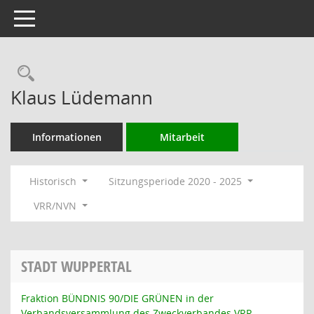
Toggle navigation
Rechercheauswahl
Klaus Lüdemann
Informationen
Mitarbeit
Historisch
Sitzungsperiode 2020 - 2025
VRR/NVN
STADT WUPPERTAL
Fraktion BÜNDNIS 90/DIE GRÜNEN in der
Verbandsversammlung des Zweckverbandes VRR