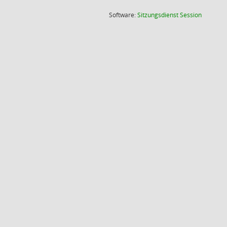
(Wird in
Software:
Sitzungsdienst
Session