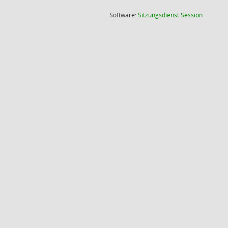
(Wird in
Software:
Sitzungsdienst
Session