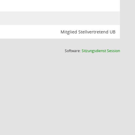
Mitglied Stellvertretend UB
(Wird in
Software:
Sitzungsdienst
Session