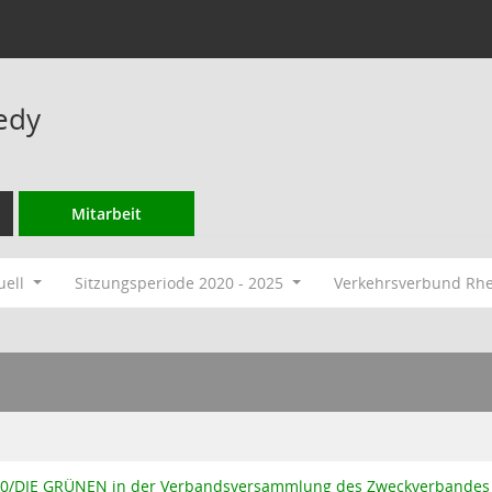
edy
Mitarbeit
uell
Sitzungsperiode 2020 - 2025
Verkehrsverbund Rh
90/DIE GRÜNEN in der Verbandsversammlung des Zweckverbandes